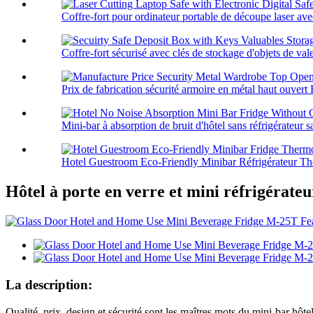
Coffre-fort pour ordinateur portable de découpe laser ave
Coffre-fort sécurisé avec clés de stockage d'objets de vale
Prix ​​de fabrication sécurité armoire en métal haut ouvert 
Mini-bar à absorption de bruit d'hôtel sans réfrigérateur sa
Hotel Guestroom Eco-Friendly Minibar Réfrigérateur The
Hôtel à porte en verre et mini réfrigérate
La description:
Qualité, prix, design et sécurité sont les maîtres mots du mini-bar hôt