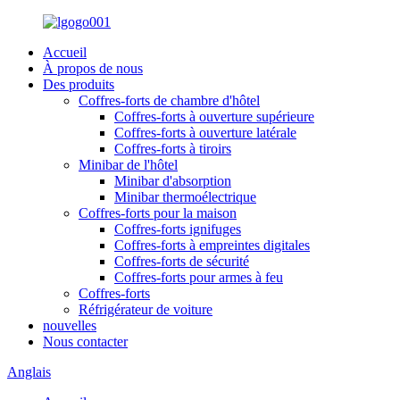
Accueil
À propos de nous
Des produits
Coffres-forts de chambre d'hôtel
Coffres-forts à ouverture supérieure
Coffres-forts à ouverture latérale
Coffres-forts à tiroirs
Minibar de l'hôtel
Minibar d'absorption
Minibar thermoélectrique
Coffres-forts pour la maison
Coffres-forts ignifuges
Coffres-forts à empreintes digitales
Coffres-forts de sécurité
Coffres-forts pour armes à feu
Coffres-forts
Réfrigérateur de voiture
nouvelles
Nous contacter
Anglais