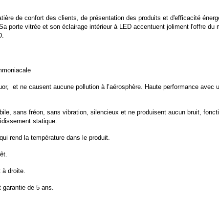
tière de confort des clients, de présentation des produits et d'efficacité éner
 Sa porte vitrée et son éclairage intérieur à LED accentuent joliment l'offre d
D.
ammoniacale
luor,
et ne causent aucune pollution à l’aérosphère. Haute performance avec 
ile, sans fréon, sans vibration, silencieux
et ne produisent aucun bruit, fonc
oidissement statique.
 qui rend la température dans le
produit.
rêt.
 à droite.
t garantie de 5 ans.