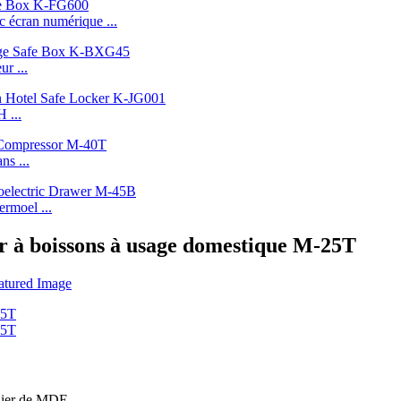
c écran numérique ...
ur ...
H ...
ns ...
rmoel ...
ur à boissons à usage domestique M-25T
elier de MDE.