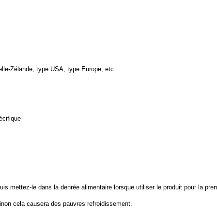
elle-Zélande, type USA, type Europe, etc.
écifique
 puis mettez-le dans la denrée alimentaire lorsque
utiliser le produit pour la pre
 sinon cela causera des pauvres
refroidissement.