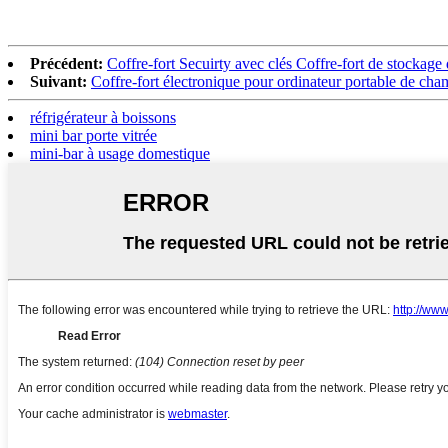
Précédent:
Coffre-fort Secuirty avec clés Coffre-fort de stockag
Suivant:
Coffre-fort électronique pour ordinateur portable de ch
réfrigérateur à boissons
mini bar porte vitrée
mini-bar à usage domestique