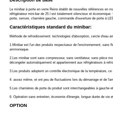
Description de base
Le minibar à porte en verre Reinn établit de nouvelles références en ma
réfrigérateur mini-bar de 25 l est totalement silencieux et économique.
porte, serrure, charnière gauche, commande d'ouverture de porte à LE
Caractéristiques standard du minibar:
Méthode de refroidissement: technologies d'absorption, cercle d'eau 
1.Minibar est l'un des produits respectueux de l'environnement, sans f
ammoniaque.
2.Les minibar sont sans compresseur, sans ventilateur, sans pièce mob
décongeler
automatiquement et appartiennent aux réfrigérateurs à refr
3.Les produits adoptent un contrôle électronique de la température, ce
4. assez même, et ont peu de fluctuations lors du démarrage et de l'ar
5.Les charnières de porte du produit sont interchangeables à gauche et
6. Opération sans entretien, économie d'énergie, longue durée de vie e
OPTION