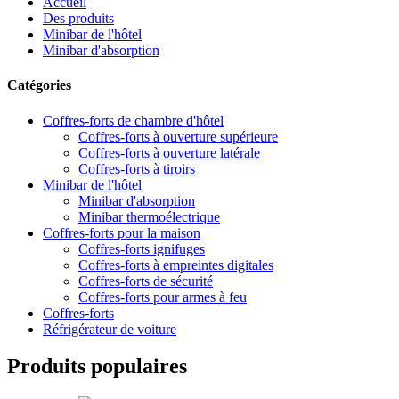
Accueil
Des produits
Minibar de l'hôtel
Minibar d'absorption
Catégories
Coffres-forts de chambre d'hôtel
Coffres-forts à ouverture supérieure
Coffres-forts à ouverture latérale
Coffres-forts à tiroirs
Minibar de l'hôtel
Minibar d'absorption
Minibar thermoélectrique
Coffres-forts pour la maison
Coffres-forts ignifuges
Coffres-forts à empreintes digitales
Coffres-forts de sécurité
Coffres-forts pour armes à feu
Coffres-forts
Réfrigérateur de voiture
Produits populaires