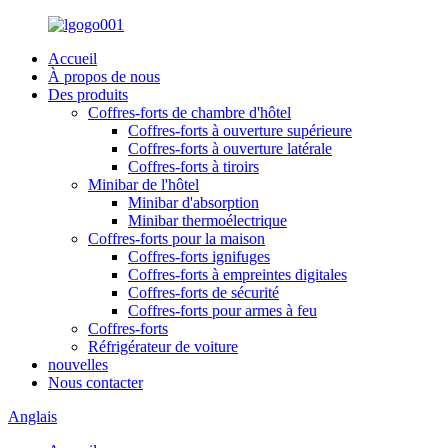
Accueil
À propos de nous
Des produits
Coffres-forts de chambre d'hôtel
Coffres-forts à ouverture supérieure
Coffres-forts à ouverture latérale
Coffres-forts à tiroirs
Minibar de l'hôtel
Minibar d'absorption
Minibar thermoélectrique
Coffres-forts pour la maison
Coffres-forts ignifuges
Coffres-forts à empreintes digitales
Coffres-forts de sécurité
Coffres-forts pour armes à feu
Coffres-forts
Réfrigérateur de voiture
nouvelles
Nous contacter
Anglais