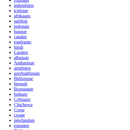
roumain
indonésien
tchèque
afrikaans
suédois
polonais
basque
catalan
espéranto
hindi
Laotien
albanais
Amharique
arménien
azerbaïdjanais
Biélorusse
bengali
Bosniaque
bulgare
Cebuano
Chichewa
Corse
croate
néerlandais
estonien