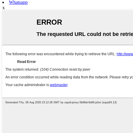
Whatsapp
x