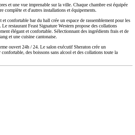
res et une vue imprenable sur la ville. Chaque chambre est équipée
ure complète et d'autres installations et équipements.
ant et confortable bar du hall crée un espace de rassemblement pour les
ts. Le restaurant Feast Signature Western propose des collations
ent élégant et confortable. Sélectionnant des ingrédients frais et de
iang et une cuisine cantonaise.
forme ouvert 24h / 24. Le salon exécutif Sheraton crée un
confortable, des boissons sans alcool et des collations toute la