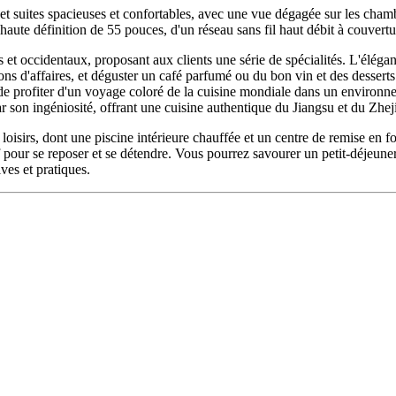
suites spacieuses et confortables, avec une vue dégagée sur les chamb
on haute définition de 55 pouces, d'un réseau sans fil haut débit à couvert
is et occidentaux, proposant aux clients une série de spécialités. L'élég
nions d'affaires, et déguster un café parfumé ou du bon vin et des desser
 de profiter d'un voyage coloré de la cuisine mondiale dans un environnem
r son ingéniosité, offrant une cuisine authentique du Jiangsu et du Zhej
loisirs, dont une piscine intérieure chauffée et un centre de remise en 
 pour se reposer et se détendre. Vous pourrez savourer un petit-déjeuner 
ves et pratiques.